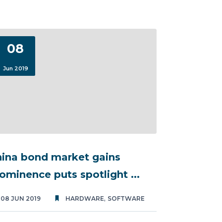
08
Jun 2019
ina bond market gains
ominence puts spotlight ...
,
08 JUN 2019
HARDWARE
SOFTWARE