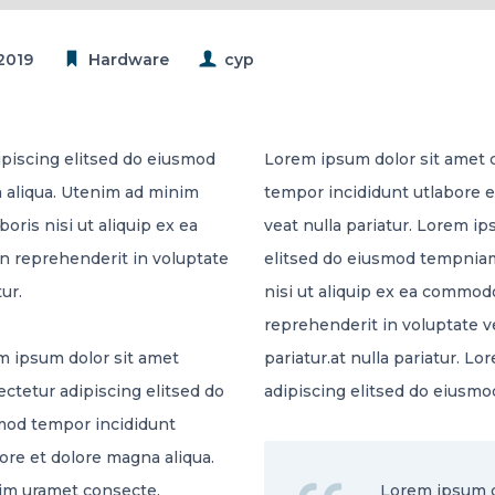
 2019
Hardware
cyp
piscing elitsed do eiusmod
Lorem ipsum dolor sit amet 
 aliqua. Utenim ad minim
tempor incididunt utlabore 
oris nisi ut aliquip ex ea
veat nulla pariatur. Lorem i
n reprehenderit in voluptate
elitsed do eiusmod tempniam 
ur.
nisi ut aliquip ex ea commodo
reprehenderit in voluptate ve
 ipsum dolor sit amet
pariatur.at nulla pariatur. L
ctetur adipiscing elitsed do
adipiscing elitsed do eiusm
mod tempor incididunt
ore et dolore magna aliqua.
im uramet consecte.
Lorem ipsum do