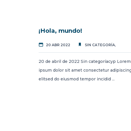
20
¡Hola, mundo!
Abr 2022
,
20 ABR 2022
SIN CATEGORÍA
20 de abril de 2022 Sin categoríacyp Lorem
ipsum dolor sit amet consectetur adipiscin
elitsed do eiusmod tempor incidid ...