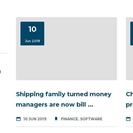
10
Jun 2019
g
Shipping family turned money
Ch
managers are now bill ...
pr
,
10 JUN 2019
FINANCE
SOFTWARE